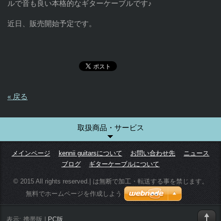
ルで音も良い本格的なギターケーブルです♪
近日、販売開始予定です。
« 戻る
取扱商品・サービス
メインページ
kennii guitarsについて
お問い合わせ先
ニュース
ブログ
ギターケーブルについて
© 2015 All rights reserved.| は無断で加工・転送する事を禁じます。
無料でホームページを作成しよう
表示:
携帯版
|
PC版