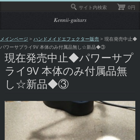
サイト内検索
0円
Kennii-guitars
メインページ
>
ハンドメイドエフェクター販売
>
現在発売中止◆
パワーサプライ9V 本体のみ付属品無し☆新品◆③
現在発売中止◆パワーサプ
ライ9V 本体のみ付属品無
し☆新品◆③